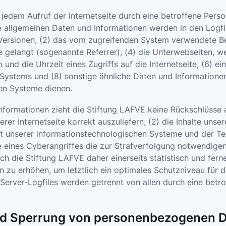
t jedem Aufruf der Internetseite durch eine betroffene Pers
 allgemeinen Daten und Informationen werden in den Logfi
ersionen, (2) das vom zugreifenden System verwendete Betr
e gelangt (sogenannte Referrer), (4) die Unterwebseiten, w
und die Uhrzeit eines Zugriffs auf die Internetseite, (6) ei
 Systems und (8) sonstige ähnliche Daten und Informatione
en Systeme dienen.
nformationen zieht die Stiftung LAFVE keine Rückschlüsse a
rer Internetseite korrekt auszuliefern, (2) die Inhalte unse
it unserer informationstechnologischen Systeme und der Tec
 eines Cyberangriffes die zur Strafverfolgung notwendigen
 die Stiftung LAFVE daher einerseits statistisch und fern
 zu erhöhen, um letztlich ein optimales Schutzniveau für
 Server-Logfiles werden getrennt von allen durch eine be
nd Sperrung von personenbezogenen 